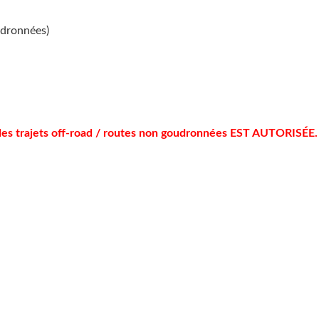
udronnées)
r des trajets off-road / routes non goudronnées EST AUTORISÉE.