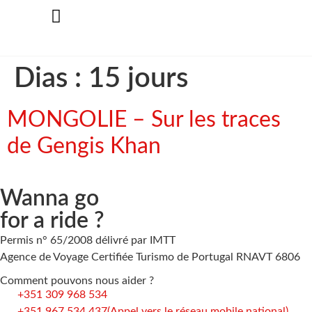
Dias :
15 jours
MONGOLIE – Sur les traces
de Gengis Khan
Wanna go
for a ride ?
Permis n° 65/2008 délivré par IMTT
Agence de Voyage Certifiée Turismo de Portugal RNAVT 6806
Comment pouvons nous aider ?
+351 309 968 534
+351 967 534 437
(Appel vers le réseau mobile national)