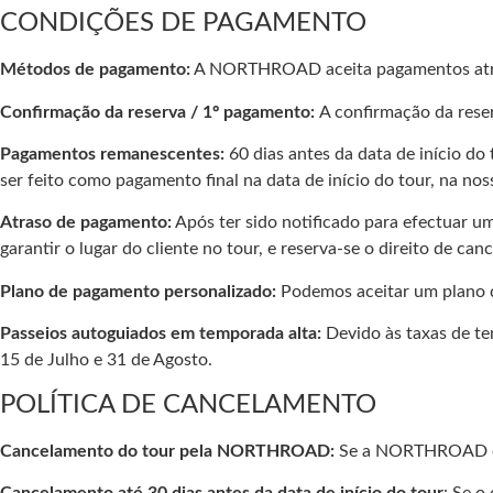
CONDIÇÕES DE PAGAMENTO
Métodos de pagamento:
A NORTHROAD aceita pagamentos através
Confirmação da reserva / 1º pagamento:
A confirmação da rese
Pagamentos remanescentes:
60 dias antes da data de início do
ser feito como pagamento final na data de início do tour, na noss
Atraso de pagamento:
Após ter sido notificado para efectuar u
garantir o lugar do cliente no tour, e reserva-se o direito de canc
Plano de pagamento personalizado:
Podemos aceitar um plano d
Passeios autoguiados em temporada alta:
Devido às taxas de te
15 de Julho e 31 de Agosto.
POLÍTICA DE CANCELAMENTO
Cancelamento do tour pela NORTHROAD:
Se a NORTHROAD canc
Cancelamento até 30 dias antes da data de início do tour
: Se o