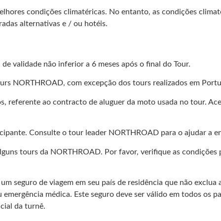
lhores condições climatéricas. No entanto, as condições climat
das alternativas e / ou hotéis.
e validade não inferior a 6 meses após o final do Tour.
tours NORTHROAD, com excepção dos tours realizados em Portu
os, referente ao contracto de aluguer da moto usada no tour. A
icipante. Consulte o tour leader NORTHROAD para o ajudar a enco
lguns tours da NORTHROAD. Por favor, verifique as condições pa
r um seguro de viagem em seu país de residência que não exclua
u emergência médica. Este seguro deve ser válido em todos os pa
ial da turnê.