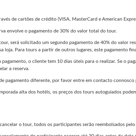
 de cartões de crédito (VISA, MasterCard e American Express) 
rva envolve o pagamento de 30% do valor total do tour.
 tour, será solicitado um segundo pagamento de 40% do valor rest
a loja. Para tours a partir de outros lugares, este pagamento fin
m pagamento, o cliente tem 10 dias úteis para o realizar. Se o
elar a reserva.
e pagamento diferente, por favor entre em contacto connosco p
mporada alta dos hotéis, os preços dos tours autoguiados pod
elar o tour, todos os participantes serão reembolsados ​​pelo
 cancelamento do participante ocorrer até 30 dias antes da da