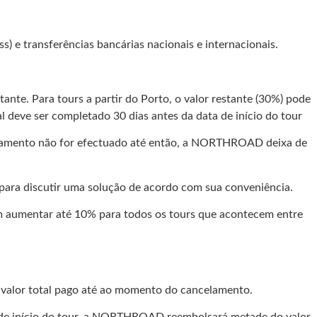
e transferências bancárias nacionais e internacionais.
ante. Para tours a partir do Porto, o valor restante (30%) pode
al deve ser completado 30 dias antes da data de início do tour
 pagamento não for efectuado até então, a NORTHROAD deixa de
ara discutir uma solução de acordo com sua conveniência.
em aumentar até 10% para todos os tours que acontecem entre
 valor total pago até ao momento do cancelamento.
ta de início do tour, a NORTHROAD reembolsará metade do valor