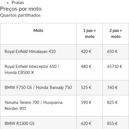
Praias
Preços por moto
Quartos partilhados
Moto
1 pax +
2 pax +
moto
moto
Royal Enfield Himalayan 410
420 €
650 €
Royal Enfield interceptor 650 /
480 €
65710 €
Honda CB500 X
BMW F750 GS / Honda Transalp 750
525 €
760 €
Yamaha Tenere 700 / Husqvarna
590 €
825 €
Norden 901
BMW R1300 GS
620 €
855 €