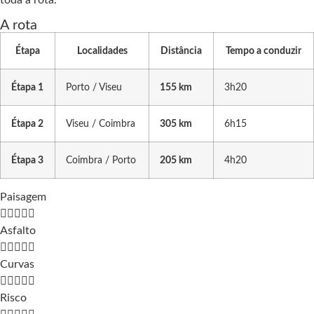
A rota
Étapa
Localidades
Distância
Tempo a conduzir
Étapa 1
Porto / Viseu
155 km
3h20
Étapa 2
Viseu / Coimbra
305 km
6h15
Étapa 3
Coimbra / Porto
205 km
4h20
Paisagem





Asfalto





Curvas





Risco